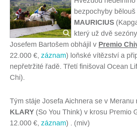
Hvězdou nedělního 
bezpochyby bělouš 
MAURICIUS
(Kapga
který už dvě sezóny
Josefem Bartošem obhájil v
Premio Chi
22.000 €,
záznam
) loňské vítězství a přip
nepřetržité řadě. Třetí finišoval Ocean Lif
Chi).
Tým stáje Josefa Aichnera se v Meranu r
KLARY
(So You Think) v krosu Premio G
12.000 €,
záznam
) . (miv)