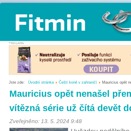
Jste zde:
Úvodní stránka
Čeští koně v zahraničí
Mauricius opět n
Mauricius opět nenašel přem
vítězná série už čítá devět d
Zveřejněno: 13. 5. 2024 9:48