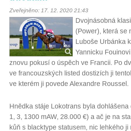
Zveřejněno: 17. 12. 2020 21:43
Dvojnásobná klasi
(Power), která se
Luboše Urbánka k
Yannicku Fouinovi,
znovu pokusí o úspěch ve Francii. Po d
ve francouzských listed dostizích ji tent
ve kterém ji povede Alexandre Roussel.
Hnědka stáje Lokotrans byla dohlášena
1, 3, 1300 mAW, 28.000 €) a ač je na sta
kůň s blacktype statusem, nic lehkého ji n