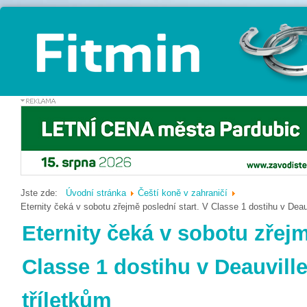
Jste zde:
Úvodní stránka
Čeští koně v zahraničí
Eternity čeká v sobotu zřejmě poslední start. V Classe 1 dostihu v Deauv
Eternity čeká v sobotu zřejm
Classe 1 dostihu v Deauville
tříletkům