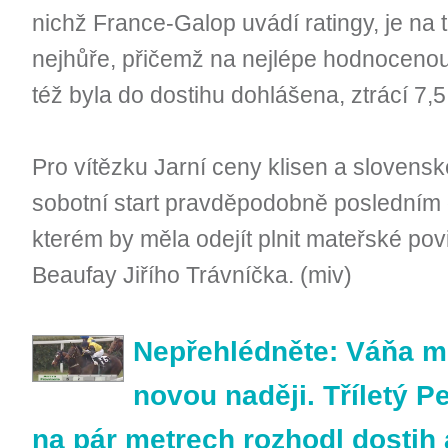
nichž France-Galop uvádí ratingy, je na
nejhůře, přičemž na nejlépe hodnoceno
též byla do dostihu dohlášena, ztrácí 7,
Pro vítězku Jarní ceny klisen a slovensk
sobotní start pravděpodobně posledním 
kterém by měla odejít plnit mateřské po
Beaufay Jiřího Trávníčka. (miv)
Nepřehlédněte: Váňa ml
novou naději. Tříletý 
na pár metrech rozhodl dostih a