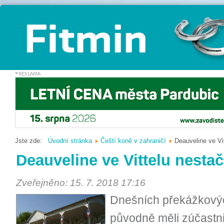
Jste zde:
Úvodní stránka
Čeští koně v zahraničí
Deauveline ve Vit
Deauveline ve Vittelu nestač
Zveřejněno: 15. 7. 2018 17:16
Dnešních překážkových
původně měli zúčastn