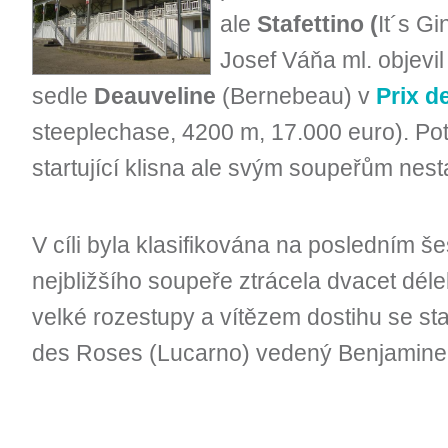
ale
Stafettino (
It´s Gi
Josef Váňa ml. objevil
sedle
Deauveline
(Bernebeau) v
Prix d
steeplechase, 4200 m, 17.000 euro). Potř
startující klisna ale svým soupeřům nesta
V cíli byla klasifikována na posledním š
nejbližšího soupeře ztrácela dvacet délek
velké rozestupy a vítězem dostihu se sta
des Roses (Lucarno) vedený Benjamin