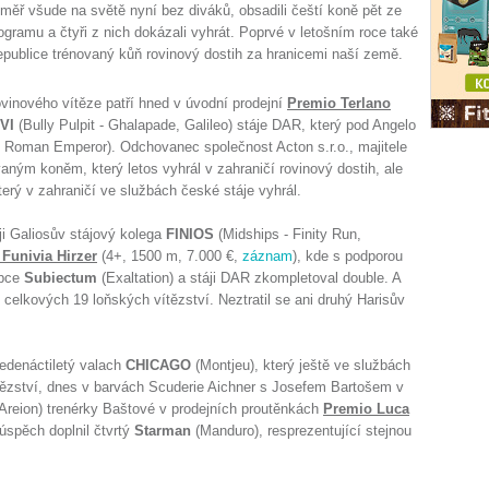
měř všude na světě nyní bez diváků, obsadili čeští koně pět ze
ogramu a čtyři z nich dokázali vyhrát. Poprvé v letošním roce také
epublice trénovaný kůň rovinový dostih za hranicemi naší země.
ovinového vítěze patří hned v úvodní prodejní
Premio Terlano
VI
(Bully Pulpit - Ghalapade, Galileo) stáje DAR, který pod Angelo
 Roman Emperor). Odchovanec společnost Acton s.r.o., majitele
aným koněm, který letos vyhrál v zahraničí rovinový dostih, ale
ý v zahraničí ve službách české stáje vyhrál.
ji Galiosův stájový kolega
FINIOS
(Midships - Finity Run,
Funivia Hirzer
(4+, 1500 m, 7.000 €,
záznam
), kde s podporou
upce
Subiectum
(Exaltation) a stáji DAR zkompletoval double. A
 z celkových 19 loňských vítězství. Neztratil se ani druhý Harisův
 jedenáctiletý valach
CHICAGO
(Montjeu), který ještě ve službách
ítězství, dnes v barvách Scuderie Aichner s Josefem Bartošem v
Areion) trenérky Baštové v prodejních proutěnkách
Premio Luca
úspěch doplnil čtvrtý
Starman
(Manduro), resprezentující stejnou