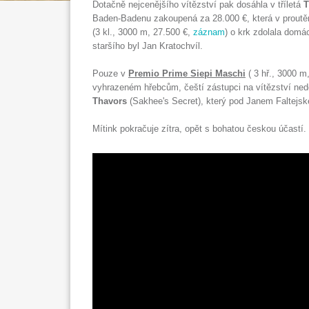
Dotačně nejcenějšího vítězství pak dosáhla v tříletá
Baden-Badenu zakoupená za 28.000 €, která v proutěnk
(3 kl., 3000 m, 27.500 €,
záznam
) o krk zdolala domá
staršího byl Jan Kratochvíl.
Pouze v
Premio Prime Siepi Maschi
( 3 hř., 3000 m
vyhrazeném hřebcům, čeští zástupci na vítězství nedos
Thavors
(Sakhee's Secret), který pod Janem Faltejsk
Mítink pokračuje zítra, opět s bohatou českou účastí