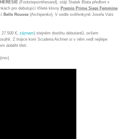
THERESIE
(Footstepsinthesand), stájí Statek Blata předloni v
ách pro debutující tříleté klisny
Premio Prime Siepi Femmine
cí
Belle Rousse
(Archipenko). V sedle svěřenkyně Josefa Váni
, 27.500 €,
záznam
) stejném dostihu debutantů, ovšem
áhli. Z trojice koní Scuderia Aichner si v něm vedl nejlépe
em doběhl třetí.
. (miv)