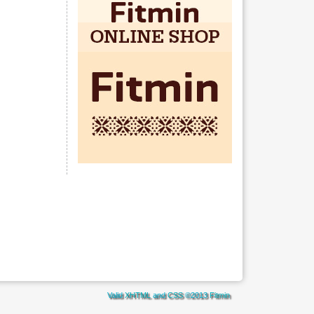
Valid
XHTML
and
CSS
©2013
Fitmin