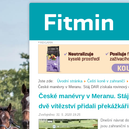
Jste zde:
Úvodní stránka
Čeští koně v zahraničí
České manévry v Meranu. Stáj DAR získala rovinový dou
České manévry v Meranu. Stáj 
dvě vítězství přidali překážkáři
Zveřejněno: 31. 5. 2020 19:25
Dnešní návrat do
jsou zahraniční 