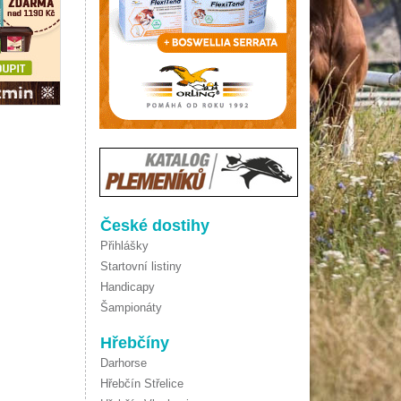
České dostihy
Přihlášky
Startovní listiny
Handicapy
Šampionáty
Hřebčíny
Darhorse
Hřebčín Střelice