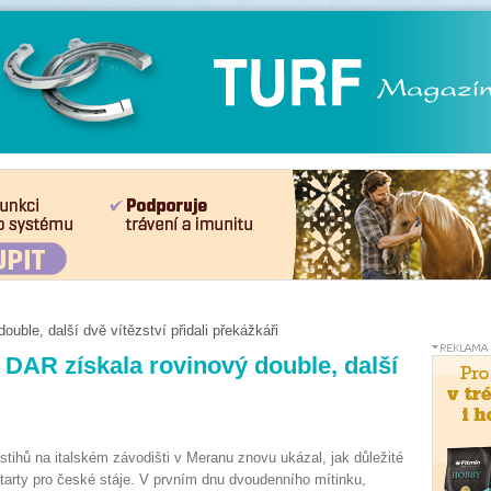
ble, další dvě vítězství přidali překážkáři
DAR získala rovinový double, další
stihů na italském závodišti v Meranu znovu ukázal, jak důležité
starty pro české stáje. V prvním dnu dvoudenního mítinku,