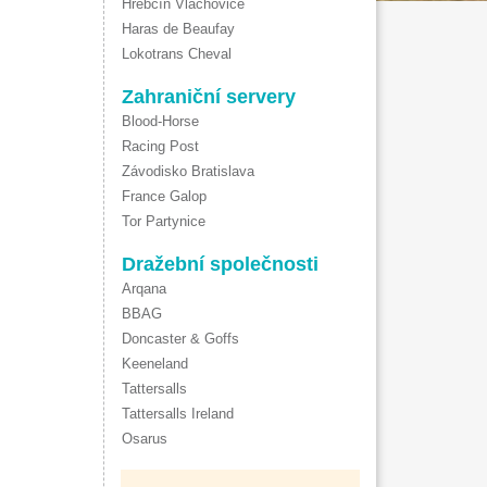
Hřebčín Vlachovice
Haras de Beaufay
Lokotrans Cheval
Zahraniční servery
Blood-Horse
Racing Post
Závodisko Bratislava
France Galop
Tor Partynice
Dražební společnosti
Arqana
BBAG
Doncaster & Goffs
Keeneland
Tattersalls
Tattersalls Ireland
Osarus