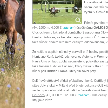
konaného jako té
sedmi dostihů pr
vyhrál v České r
Primát prvního r
(4+, 1900 m, 4.000 €,
záznam
) úspěšnému
GALIOSO
Crocicchiem o krk zdolal domácího
Sassopiana
(Holy
Centra Darhorse, se tak stal nejen prvním v ČR trénov
také vůbec prvním letošním českým odchovancem, kter
Že nešlo o úspěch náhodný potvrdil o tři hodiny pozdě
Hurricane Run), taktéž odchovanec Actonu, v
Premio 
Paula Urru o hlavu zdolal sedmiletého polského zást
také trenéru Ludvíku Harisovi, který získal v Itálii 10
kůň v poli
Hidden Flame
, který finišoval pátý.
Další dvě vítězství přidali překážkoví koně. Ostříletý
stáje Joly získal v Miláně před 5 lety dokonce Gd1 v
sedle o půl délky překonal dalšího českého koně
Iva
(
Brunoro
(4+, 3000 m, 12.000 €,
záznam
), kde český 
stáj jako vítěz.