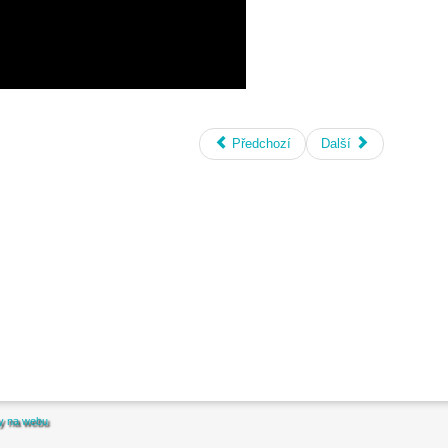
Předchozí
Další
y na webu