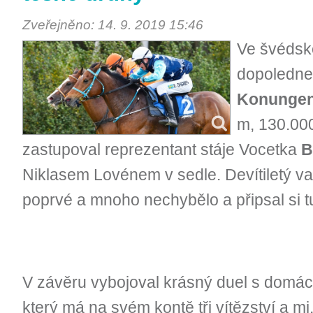
Zveřejněno: 14. 9. 2019 15:46
Ve švéds
dopoledne
Konungen
m, 130.000
zastupoval reprezentant stáje Vocetka
B
Niklasem Lovénem v sedle. Devítiletý va
poprvé a mnoho nechybělo a připsal si tu
V závěru vybojoval krásný duel s domá
který má na svém kontě tři vítězství a mj