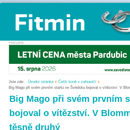
Jste zde:
Úvodní stránka
Čeští koně v zahraničí
Big Mago při svém prvním startu ve Švédsku bojoval o vítězství. V Bl
Big Mago při svém prvním s
bojoval o vítězství. V Blom
těsně druhý