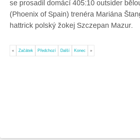
se prosadil domácí 405:10 outsider běl
(Phoenix of Spain) trenéra Mariána Štang
hattrick polský žokej Szczepan Mazur.
«
Začátek
Předchozí
Další
Konec
»