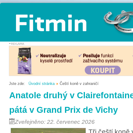
Jste zde:
Úvodní stránka
Čeští koně v zahraničí
Anatole druhý v Clairefontain
pátá v Grand Prix de Vichy
Zveřejněno: 22. červenec 2026
Tři čeští koně 