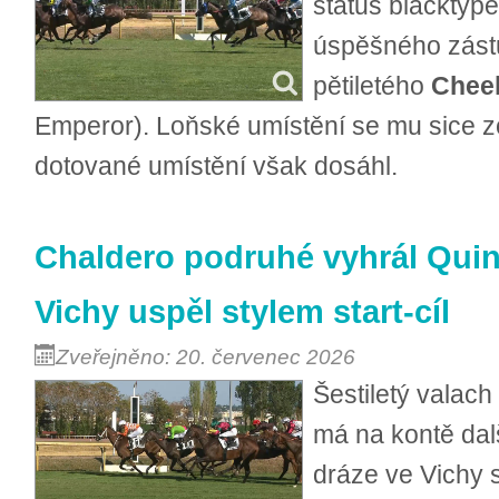
status blacktype
úspěšného zástu
pětiletého
Chee
Emperor). Loňské umístění se mu sice z
dotované umístění však dosáhl.
Chaldero podruhé vyhrál Quin
Vichy uspěl stylem start-cíl
Zveřejněno: 20. červenec 2026
Šestiletý valac
má na kontě dalš
dráze ve Vichy s