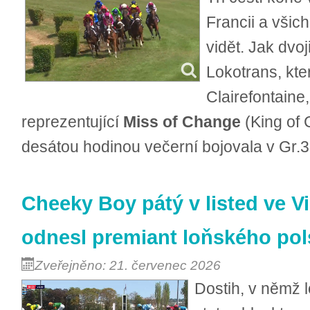
Francii a všich
vidět. Jak dvo
Lokotrans, kte
Clairefontaine
reprezentující
Miss of Change
(King of 
desátou hodinou večerní bojovala v Gr.3
Cheeky Boy pátý v listed ve Vic
odnesl premiant loňského po
Zveřejněno: 21. červenec 2026
Dostih, v němž l