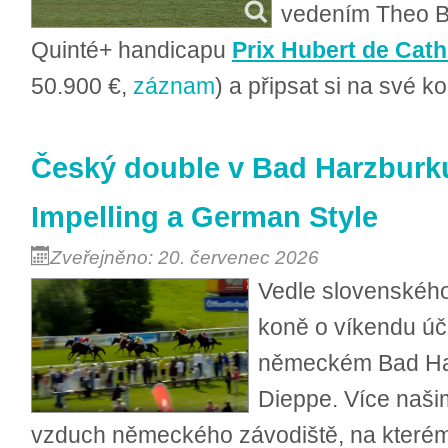
vedením Theo Ba
Quinté+ handicapu
Prix Hubert de Cat
50.900 €,
záznam
) a připsat si na své k
Český double v Bad Harzburku.
Impelling a German Style
Zveřejněno: 20. červenec 2026
Vedle slovenského
koně o víkendu účas
německém Bad Ha
Dieppe. Více naši
vzduch německého závodiště, na kterém