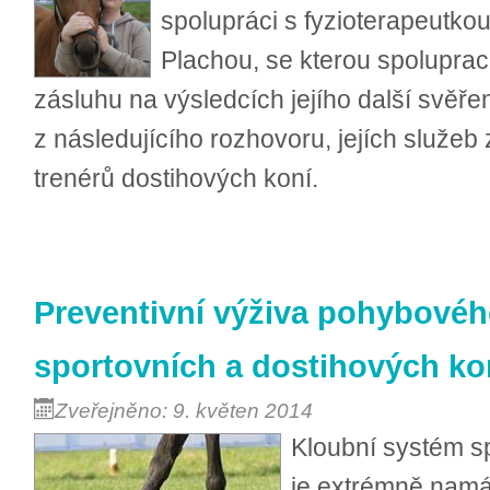
spolupráci s fyzioterapeutko
Plachou, se kterou spoluprac
zásluhu na výsledcích jejího další svěřen
z následujícího rozhovoru, jejích služeb 
trenérů dostihových koní.
Preventivní výživa pohybovéh
sportovních a dostihových ko
Zveřejněno: 9. květen 2014
Kloubní systém s
je extrémně namá