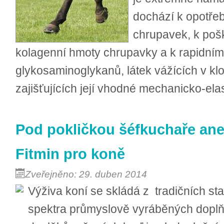
dochází k opotře
chrupavek, k poš
kolagenní hmoty chrupavky a k rapidním
glykosaminoglykanů, látek vážících v k
zajišťujících její vhodné mechanicko-elas
Pod pokličkou šéfkuchaře ane
Fitmin pro koně
Zveřejněno: 29. duben 2014
Výživa koní se skládá z tradičních st
spektra průmyslově vyráběných dopl