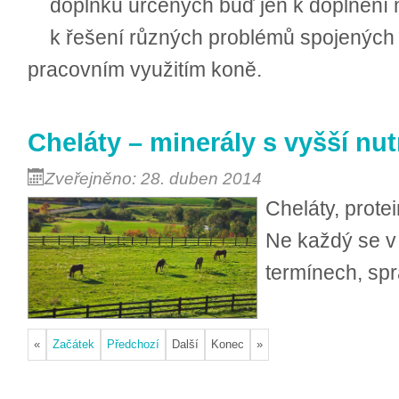
doplňků určených buď jen k doplnění m
k řešení různých problémů spojených
pracovním využitím koně.
Cheláty – minerály s vyšší nut
Zveřejněno: 28. duben 2014
Cheláty, protei
Ne každý se v
termínech, spr
«
Začátek
Předchozí
Další
Konec
»